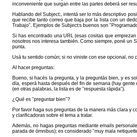
inconveniente que surgan entre las partes deberá ser resul
Hablando del Subject:, intentá ser lo más descriptivo po
que recibe tanto correo que baja por la lista con un dedo
Trabajo". Ejemplos de Subject:s buenos son "Programado
Si has encontrado una URL (esas cositas que empiezan http
nosotros nos interesa también. Como siempre, poné un Subj
punta.
Usá tu sentido común; si no viniste con ese opcional, no c
Al hacer preguntas:
Bueno, si hacés la pregunta, y la preguntás bien, y es s
día, esperá hasta después del fin de semana (hay gente 
(en otras palabras, la lista es de "respuesta rápida").
¿Qué es "preguntar bien"?
Por favor haga sus preguntas de la manera más clara y c
y clarificadoras sobre el tema a tratar.
Además, no hagas preguntas mediante emails personales 
parada de ómnibus); es considerado "muy mala netiquette"