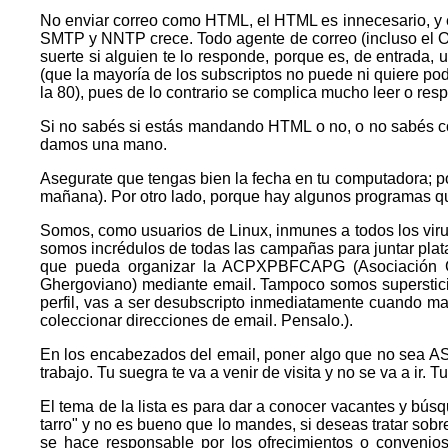
No enviar correo como HTML, el HTML es innecesario, y el
SMTP y NNTP crece. Todo agente de correo (incluso el Out
suerte si alguien te lo responde, porque es, de entrada,
(que la mayoría de los subscriptos no puede ni quiere pod
la 80), pues de lo contrario se complica mucho leer o res
Si no sabés si estás mandando HTML o no, o no sabés com
damos una mano.
Asegurate que tengas bien la fecha en tu computadora; po
mañana). Por otro lado, porque hay algunos programas que
Somos, como usuarios de Linux, inmunes a todos los viru
somos incrédulos de todas las campañas para juntar plata
que pueda organizar la ACPXPBFCAPG (Asociación Ghe
Ghergoviano) mediante email. Tampoco somos superstic
perfil, vas a ser desubscripto inmediatamente cuando m
coleccionar direcciones de email. Pensalo.).
En los encabezados del email, poner algo que no sea ASCI
trabajo. Tu suegra te va a venir de visita y no se va a ir.
El tema de la lista es para dar a conocer vacantes y búsq
tarro" y no es bueno que lo mandes, si deseas tratar sob
se hace responsable por los ofrecimientos o convenios 