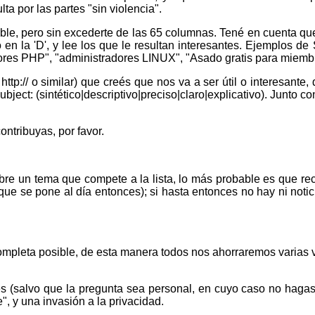
ta por las partes "sin violencia".
sible, pero sin excederte de las 65 columnas. Tené en cuenta q
 en la 'D', y lee los que le resultan interesantes. Ejemplos de
res PHP", "administradores LINUX", "Asado gratis para miemb
:// o similar) que creés que nos va a ser útil o interesante, d
ect: (sintético|descriptivo|preciso|claro|explicativo). Junto c
ontribuyas, por favor.
obre un tema que compete a la lista, lo más probable es que rec
que se pone al día entonces); si hasta entonces no hay ni no
ompleta posible, de esta manera todos nos ahorraremos varias 
(salvo que la pregunta sea personal, en cuyo caso no hagas p
, y una invasión a la privacidad.