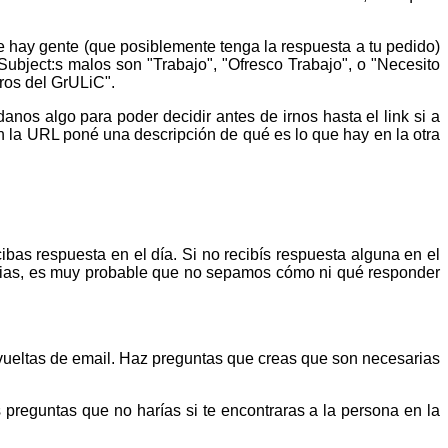
ue hay gente (que posiblemente tenga la respuesta a tu pedido)
 Subject:s malos son "Trabajo", "Ofresco Trabajo", o "Necesito
ros del GrULiC".
anos algo para poder decidir antes de irnos hasta el link si a
on la URL poné una descripción de qué es lo que hay en la otra
ibas respuesta en el día. Si no recibís respuesta alguna en el
ticias, es muy probable que no sepamos cómo ni qué responder
vueltas de email. Haz preguntas que creas que son necesarias
reguntas que no harías si te encontraras a la persona en la