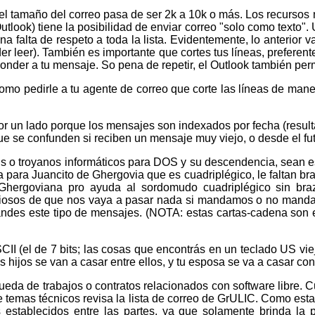
 tamaño del correo pasa de ser 2k a 10k o más. Los recursos ne
look) tiene la posibilidad de enviar correo "solo como texto". 
 una falta de respeto a toda la lista. Evidentemente, lo anteri
er leer). También es importante que cortes tus líneas, preferen
ponder a tu mensaje. So pena de repetir, el Outlook también perm
o pedirle a tu agente de correo que corte las líneas de maner
r un lado porque los mensajes son indexados por fecha (resulta
 se confunden si reciben un mensaje muy viejo, o desde el fut
s o troyanos informáticos para DOS y su descendencia, sean e
 para Juancito de Ghergovia que es cuadriplégico, le faltan br
rgoviana pro ayuda al sordomudo cuadriplégico sin brazo
iosos de que nos vaya a pasar nada si mandamos o no mandam
andes este tipo de mensajes. (NOTA: estas cartas-cadena son 
I (el de 7 bits; las cosas que encontrás en un teclado US vie
 Tus hijos se van a casar entre ellos, y tu esposa se va a casar 
ueda de trabajos o contratos relacionados con software libre. C
re temas técnicos revisa la lista de correo de GrULIC. Como e
establecidos entre las partes, ya que solamente brinda la p