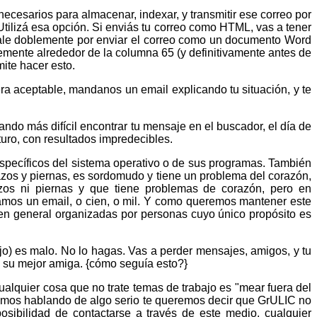
cesarios para almacenar, indexar, y transmitir ese correo por
Utilizá esa opción. Si enviás tu correo como HTML, vas a tener
or vale doblemente por enviar el correo como un documento Word
temente alrededor de la columna 65 (y definitivamente antes de
ite hacer esto.
a aceptable, mandanos un email explicando tu situación, y te
ndo más difícil encontrar tu mensaje en el buscador, el día de
uro, con resultados impredecibles.
specíficos del sistema operativo o de sus programas. También
azos y piernas, es sordomudo y tiene un problema del corazón,
s ni piernas y que tiene problemas de corazón, pero en
os un email, o cien, o mil. Y como queremos mantener este
en general organizadas por personas cuyo único propósito es
jo) es malo. No lo hagas. Vas a perder mensajes, amigos, y tu
con su mejor amiga. {cómo seguía esto?}
ualquier cosa que no trate temas de trabajo es "mear fuera del
stamos hablando de algo serio te queremos decir que GrULIC no
osibilidad de contactarse a través de este medio, cualquier